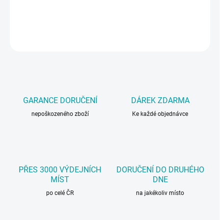
Čistič kontaktů, 400 ml.
DETAILNÍ INFORMACE
ZEPTAT SE
GARANCE DORUČENÍ
DÁREK ZDARMA
nepoškozeného zboží
Ke každé objednávce
PŘES 3000 VÝDEJNÍCH
DORUČENÍ DO DRUHÉHO
MÍST
DNE
po celé ČR
na jakékoliv místo