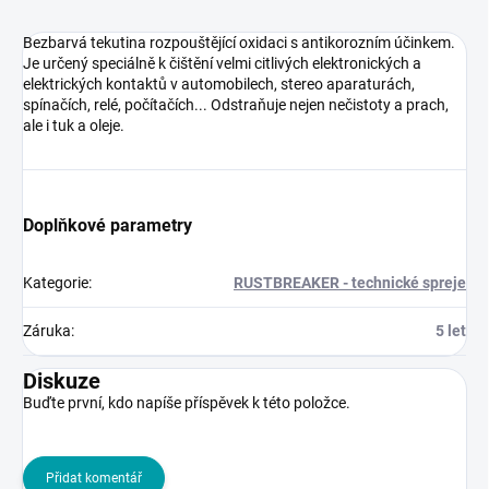
Bezbarvá tekutina rozpouštějící oxidaci s antikorozním účinkem.
Je určený speciálně k čištění velmi citlivých elektronických a
elektrických kontaktů v automobilech, stereo aparaturách,
spínačích, relé, počítačích... Odstraňuje nejen nečistoty a prach,
ale i tuk a oleje.
Doplňkové parametry
Kategorie
:
RUSTBREAKER - technické spreje
Záruka
:
5 let
Diskuze
Buďte první, kdo napíše příspěvek k této položce.
Přidat komentář