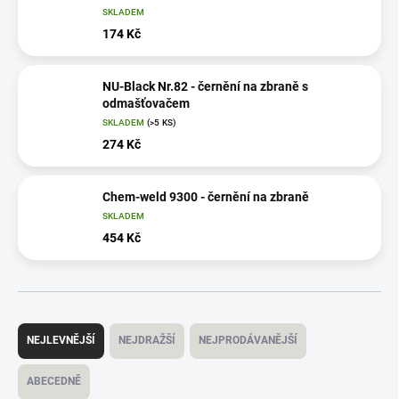
SKLADEM
174 Kč
NU-Black Nr.82 - černění na zbraně s
odmašťovačem
SKLADEM
(>5 KS)
274 Kč
Chem-weld 9300 - černění na zbraně
SKLADEM
454 Kč
Ř
a
NEJLEVNĚJŠÍ
NEJDRAŽŠÍ
NEJPRODÁVANĚJŠÍ
z
e
ABECEDNĚ
n