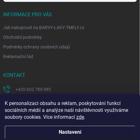
INFORMACE PRO VÁS
Jak nakupovat na BARVY-LAKY-TMELY.cz
Obchodní podmínky
Podmínky ochrany osobních údajů
Reklamační řád
KONTAKT
+420 602 789 985
https://www.facebook.com/coloritcz-1578223908881981/
K personalizaci obsahu a reklam, poskytování funkcí
sociálních médií a analýze naší návštěvnosti využíváme
soubory cookies. Více informací
zde
.
Nastavení