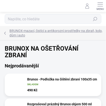
Přejít
na
obsah
Hledat
BRUNOX-mazací, čistící a antikorozní prostředky na zbraň, kolo,
dům i auto
BRUNOX NA OŠETŘOVÁNÍ
ZBRANÍ
Nejprodávanější
Brunox - Podložka na čištění zbraní 100x35 cm
SKLADEM
490 Kč
Rozprašovač prázdný Brunox objem 500 ml