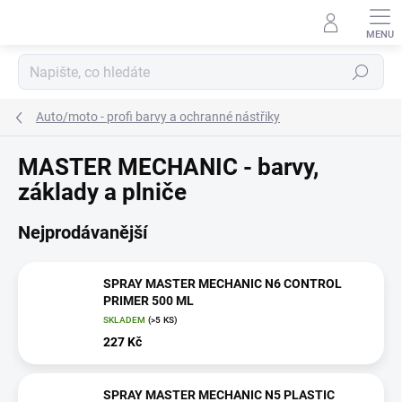
Přejít
na
obsah
Hledat
Auto/moto - profi barvy a ochranné nástřiky
MASTER MECHANIC - barvy,
základy a plniče
Nejprodávanější
SPRAY MASTER MECHANIC N6 CONTROL
PRIMER 500 ML
SKLADEM
(>5 KS)
227 Kč
SPRAY MASTER MECHANIC N5 PLASTIC