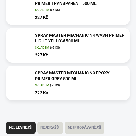
PRIMER TRANSPARENT 500 ML
SKLADEM
(>5 KS)
227 Kč
SPRAY MASTER MECHANIC N4 WASH PRIMER
LIGHT YELLOW 500 ML
SKLADEM
(>5 KS)
227 Kč
SPRAY MASTER MECHANIC N3 EPOXY
PRIMER GREY 500 ML
SKLADEM
(>5 KS)
227 Kč
Ř
a
NEJLEVNĚJŠÍ
NEJDRAŽŠÍ
NEJPRODÁVANĚJŠÍ
z