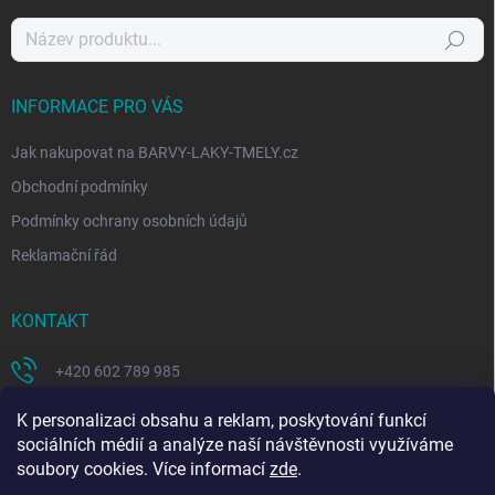
Hledat
INFORMACE PRO VÁS
Jak nakupovat na BARVY-LAKY-TMELY.cz
Obchodní podmínky
Podmínky ochrany osobních údajů
Reklamační řád
KONTAKT
+420 602 789 985
https://www.facebook.com/coloritcz-1578223908881981/
K personalizaci obsahu a reklam, poskytování funkcí
sociálních médií a analýze naší návštěvnosti využíváme
soubory cookies. Více informací
zde
.