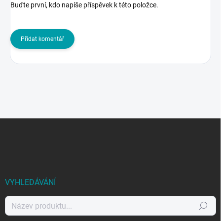
Buďte první, kdo napíše příspěvek k této položce.
Přidat komentář
Z
á
p
a
t
í
VYHLEDÁVÁNÍ
Hledat