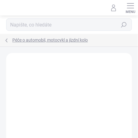
Přejít
na
obsah
Hledat
Péče o automobil, motocykl a jízdní kolo
Neohodnoceno
Podrobnosti hodnocení
ZNAČKA:
MACOTA