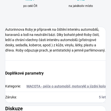
po celé ČR
na jakékoliv místo
Autorinnova Roby je přípravek na čištění interiéru automobilů,
karavanů a lodí na neutrální bázi. Díky bohaté pěně Roby čistí,
leští a chrání všechny části interiéru automobilů (přístrojové
desky, sedadla, koberce, apod.) z kůže, vinylu, látky, plastu a
dřeva. Roby odpuzuje prach, je antistatický a jemně parfémovaný.
Doplňkové parametry
Kategorie
:
MACOTA - péče o automobil, motocykl a jízdní kolo
Záruka
:
5 let
Diskuze