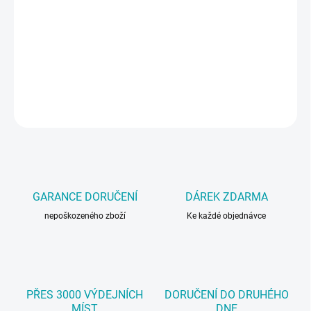
Přípravek na čistění interiérů na neutrální bázi v balení 750 ml
rozprašovač, dostupný také v balení 5 kg kanystru (
/macota-
cistici-pripravek-na-pristrojove-desky
)
DETAILNÍ INFORMACE
ZEPTAT SE
GARANCE DORUČENÍ
DÁREK ZDARMA
nepoškozeného zboží
Ke každé objednávce
PŘES 3000 VÝDEJNÍCH
DORUČENÍ DO DRUHÉHO
MÍST
DNE