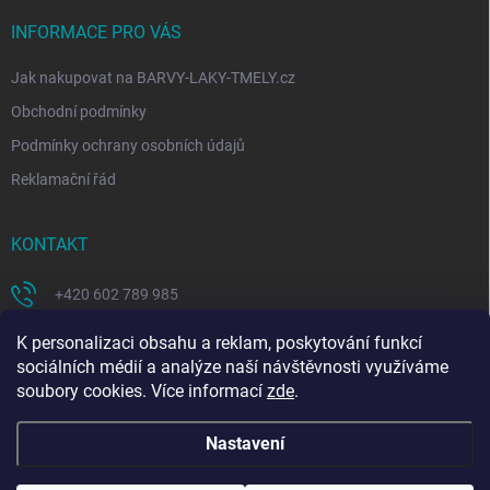
INFORMACE PRO VÁS
Jak nakupovat na BARVY-LAKY-TMELY.cz
Obchodní podmínky
Podmínky ochrany osobních údajů
Reklamační řád
KONTAKT
+420 602 789 985
https://www.facebook.com/coloritcz-1578223908881981/
K personalizaci obsahu a reklam, poskytování funkcí
sociálních médií a analýze naší návštěvnosti využíváme
soubory cookies. Více informací
zde
.
Nastavení
Copyright 2026
BARVY - LAKY - TMELY
. Všechna práva vyhrazena.
Upravit