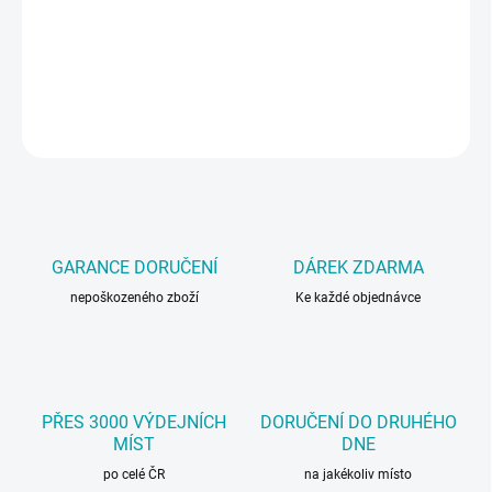
Čistič na motory a mechanické části, dostupný v balení 5 L a 25 L.
DETAILNÍ INFORMACE
ZEPTAT SE
GARANCE DORUČENÍ
DÁREK ZDARMA
nepoškozeného zboží
Ke každé objednávce
PŘES 3000 VÝDEJNÍCH
DORUČENÍ DO DRUHÉHO
MÍST
DNE
po celé ČR
na jakékoliv místo