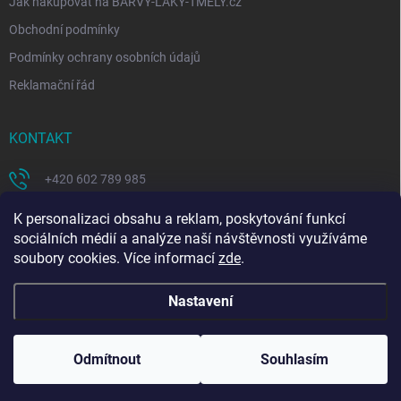
Jak nakupovat na BARVY-LAKY-TMELY.cz
Obchodní podmínky
Podmínky ochrany osobních údajů
Reklamační řád
KONTAKT
+420 602 789 985
https://www.facebook.com/coloritcz-1578223908881981/
K personalizaci obsahu a reklam, poskytování funkcí
sociálních médií a analýze naší návštěvnosti využíváme
soubory cookies. Více informací
zde
.
Nastavení
Copyright 2026
BARVY - LAKY - TMELY
. Všechna práva vyhrazena.
Upravit
nastavení cookies
Odmítnout
Souhlasím
Vytvořil Shoptet