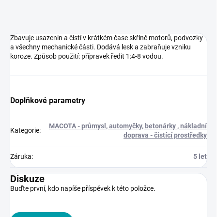
Zbavuje usazenin a čistí v krátkém čase skříně motorů, podvozky
a všechny mechanické části. Dodává lesk a zabraňuje vzniku
koroze. Způsob použití: přípravek ředit 1:4-8 vodou.
Doplňkové parametry
MACOTA - průmysl, automyčky, betonárky , nákladní
Kategorie
:
doprava - čistící prostředky
Záruka
:
5 let
Diskuze
Buďte první, kdo napíše příspěvek k této položce.