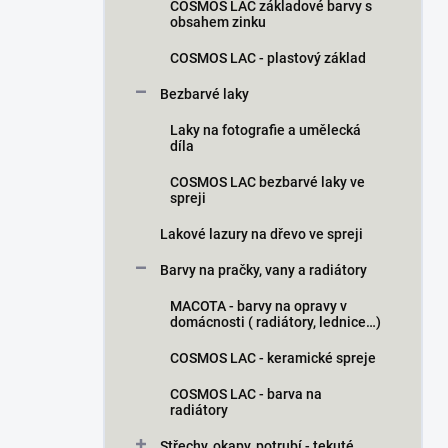
COSMOS LAC základové barvy s
obsahem zinku
COSMOS LAC - plastový základ
Bezbarvé laky
Laky na fotografie a umělecká
díla
COSMOS LAC bezbarvé laky ve
spreji
Lakové lazury na dřevo ve spreji
Barvy na pračky, vany a radiátory
MACOTA - barvy na opravy v
domácnosti ( radiátory, lednice…)
COSMOS LAC - keramické spreje
COSMOS LAC - barva na
radiátory
Střechy, okapy, potrubí - tekuté