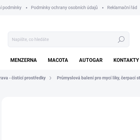
í podmínky
Podmínky ochrany osobních údajů
Reklamační řád
Hledat
MENZERNA
MACOTA
AUTOGAR
KONTAKTY
ava - čistící prostředky
Průmyslová balení pro mycí liky, čerpací s
Neohodnoceno
Podrobnosti hodnocení
ZNAČKA
o
od