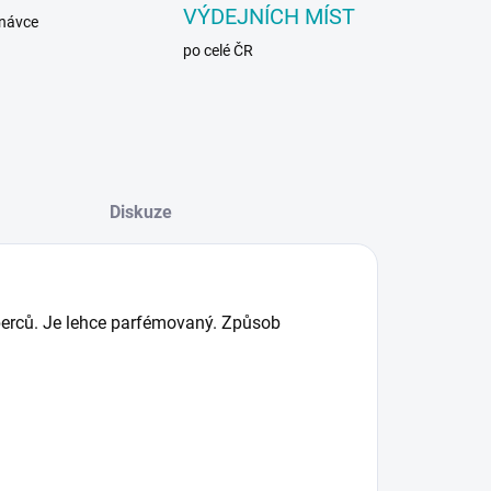
VÝDEJNÍCH MÍST
dnávce
po celé ČR
Diskuze
oberců. Je lehce parfémovaný. Způsob