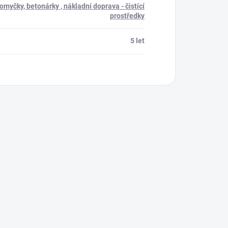
myčky, betonárky , nákladní doprava - čistící
prostředky
5 let