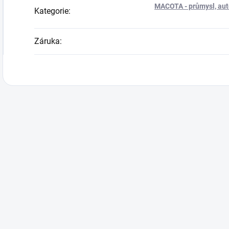
MACOTA - průmysl, auto
Kategorie
:
Záruka
: