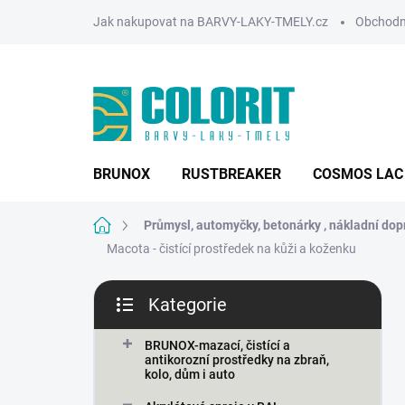
Přejít
Jak nakupovat na BARVY-LAKY-TMELY.cz
Obchodn
na
obsah
BRUNOX
RUSTBREAKER
COSMOS LAC
Domů
Průmysl, automyčky, betonárky , nákladní dopr
Macota - čistící prostředek na kůži a koženku
P
Kategorie
o
Přeskočit
s
kategorie
t
BRUNOX-mazací, čistící a
antikorozní prostředky na zbraň,
r
kolo, dům i auto
a