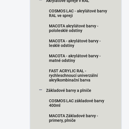
n
Akrylátové spreje v RAL
n
COSMOS LAC - akrylátové barvy
í
RAL ve spreji
p
a
MACOTA akrylátové barvy -
pololesklé odstíny
n
e
MACOTA - akrylátové barvy -
l
lesklé odstíny
MACOTA - akrylátové barvy -
matné odstíny
FAST ACRYLIC RAL -
rychleschnoucí univerzální
akrylkombinační barva
Základové barvy a plniče
COSMOS LAC základové barvy
400ml
MACOTA Základové barvy -
primery, plniče