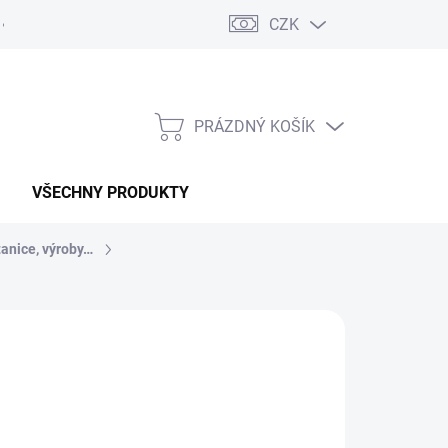
CZK
PRÁZDNÝ KOŠÍK
NÁKUPNÍ
KOŠÍK
VŠECHNY PRODUKTY
tanice, výroby…
:
MACOTA
d
892 Kč
737 Kč
bez DPH