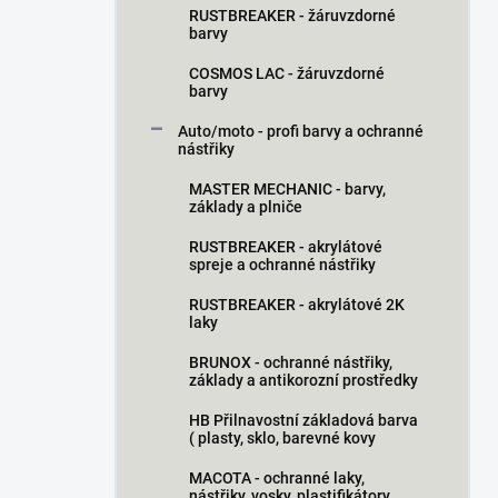
RUSTBREAKER - žáruvzdorné
barvy
COSMOS LAC - žáruvzdorné
barvy
Auto/moto - profi barvy a ochranné
nástřiky
MASTER MECHANIC - barvy,
základy a plniče
RUSTBREAKER - akrylátové
spreje a ochranné nástřiky
RUSTBREAKER - akrylátové 2K
laky
BRUNOX - ochranné nástřiky,
základy a antikorozní prostředky
HB Přilnavostní základová barva
( plasty, sklo, barevné kovy
MACOTA - ochranné laky,
nástřiky, vosky, plastifikátory…