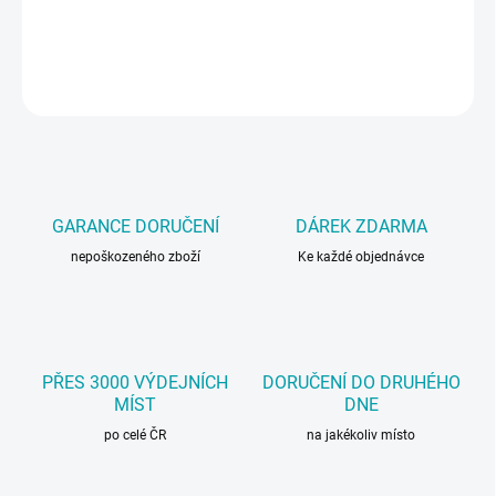
Velmi jemný víceúčelový mazací antikorozní olej.
DETAILNÍ INFORMACE
ZEPTAT SE
GARANCE DORUČENÍ
DÁREK ZDARMA
nepoškozeného zboží
Ke každé objednávce
PŘES 3000 VÝDEJNÍCH
DORUČENÍ DO DRUHÉHO
MÍST
DNE
po celé ČR
na jakékoliv místo