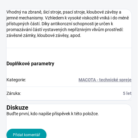
Vhodný na zbraně, šicí stroje, psací stroje, kloubové závěsy a
jemné mechanismy. Vzhledem k vysoké viskozitě vniká i do méně
přístupných částí. Díky antikorozní schopnosti je určen k
promazávání částí vystavených nepříznivým vlivům prostředí:
závěsné zámky, kloubové závěsy, apod.
Doplňkové parametry
Kategorie
:
MACOTA - technické spreje
Záruka
:
5 let
Diskuze
Buďte první, kdo napíše příspěvek k této položce.
Přidat komentář