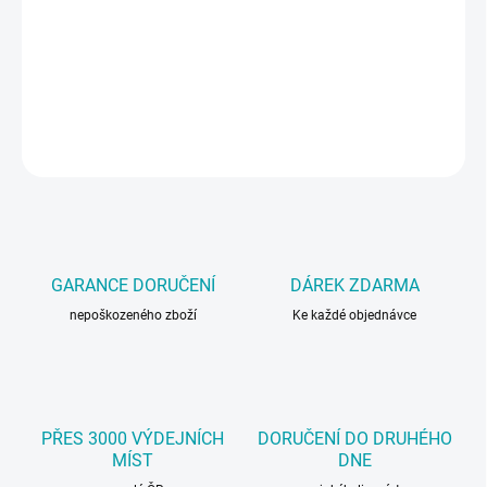
Speciální email odolný teplotám až do 800°C. Obsah 200 ml, barva
černá.
DETAILNÍ INFORMACE
ZEPTAT SE
GARANCE DORUČENÍ
DÁREK ZDARMA
nepoškozeného zboží
Ke každé objednávce
PŘES 3000 VÝDEJNÍCH
DORUČENÍ DO DRUHÉHO
MÍST
DNE