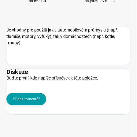
po celé ČR
na jakékoliv místo
Je vhodný pro použití jak v automobilovém průmyslu (např.
tlumiče, motory, výfuky), tak v domácnostech (např. kotle,
trouby).
Diskuze
Buďte první, kdo napíše příspěvek k této položce.
Přidat komentář