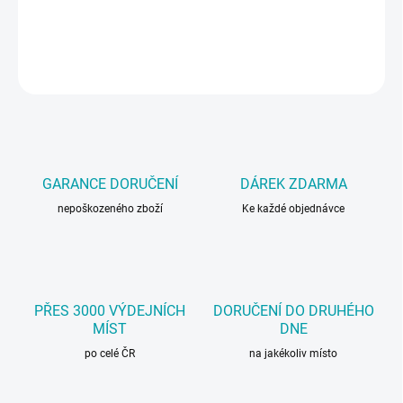
Vysoce ochranný litinový sprej.
DETAILNÍ INFORMACE
ZEPTAT SE
GARANCE DORUČENÍ
DÁREK ZDARMA
nepoškozeného zboží
Ke každé objednávce
PŘES 3000 VÝDEJNÍCH
DORUČENÍ DO DRUHÉHO
MÍST
DNE
po celé ČR
na jakékoliv místo