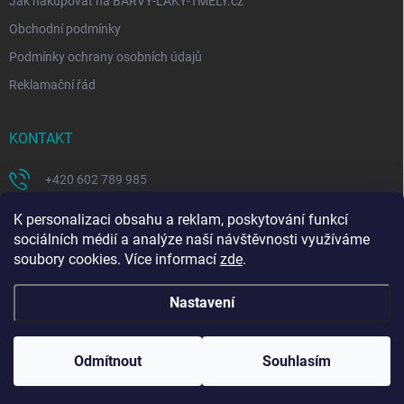
Jak nakupovat na BARVY-LAKY-TMELY.cz
Obchodní podmínky
Podmínky ochrany osobních údajů
Reklamační řád
KONTAKT
+420 602 789 985
https://www.facebook.com/coloritcz-1578223908881981/
K personalizaci obsahu a reklam, poskytování funkcí
sociálních médií a analýze naší návštěvnosti využíváme
soubory cookies. Více informací
zde
.
Nastavení
Copyright 2026
BARVY - LAKY - TMELY
. Všechna práva vyhrazena.
Upravit
nastavení cookies
Odmítnout
Souhlasím
Vytvořil Shoptet