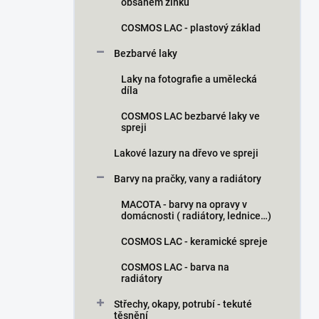
obsahem zinku
COSMOS LAC - plastový základ
Bezbarvé laky
Laky na fotografie a umělecká
díla
COSMOS LAC bezbarvé laky ve
spreji
Lakové lazury na dřevo ve spreji
Barvy na pračky, vany a radiátory
MACOTA - barvy na opravy v
domácnosti ( radiátory, lednice…)
COSMOS LAC - keramické spreje
COSMOS LAC - barva na
radiátory
Střechy, okapy, potrubí - tekuté
těsnění