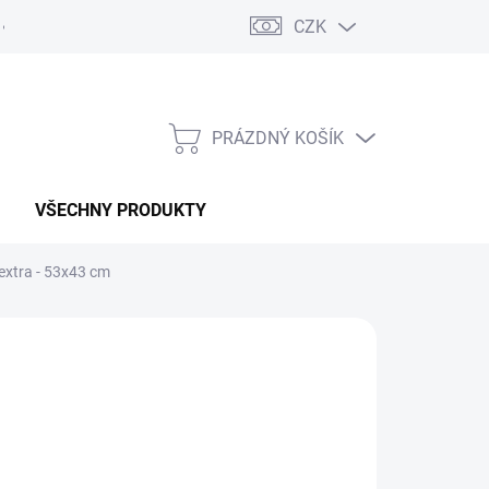
CZK
PRÁZDNÝ KOŠÍK
NÁKUPNÍ
KOŠÍK
VŠECHNY PRODUKTY
extra - 53x43 cm
:
MACOTA
59 Kč
 Kč bez DPH
ná
 OBJEDNÁNÍ