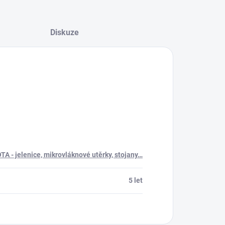
Diskuze
A - jelenice, mikrovláknové utěrky, stojany…
5 let