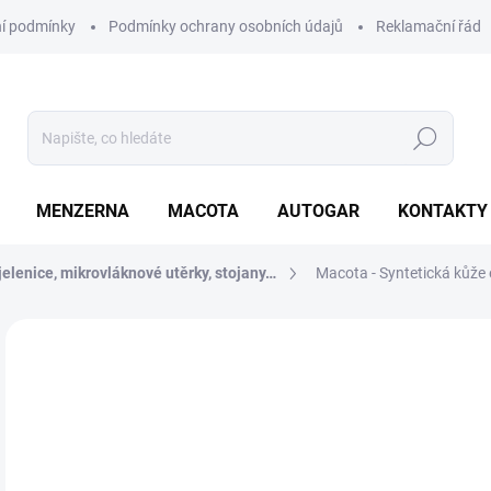
í podmínky
Podmínky ochrany osobních údajů
Reklamační řád
Hledat
MENZERNA
MACOTA
AUTOGAR
KONTAKTY
elenice, mikrovláknové utěrky, stojany…
Macota - Syntetická kůže 
Neohodnoceno
Podrobnosti hodnocení
ZNAČKA
3
297
Měr
NA