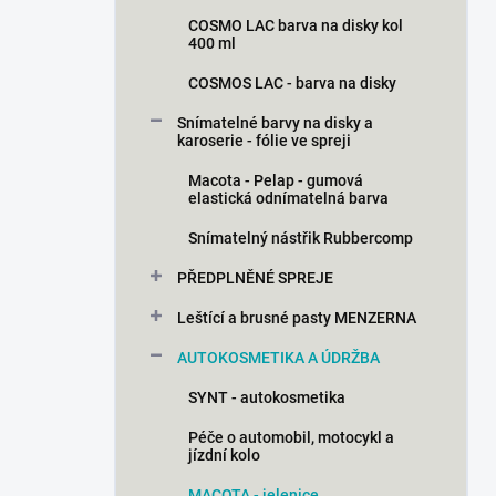
COSMO LAC barva na disky kol
400 ml
COSMOS LAC - barva na disky
Snímatelné barvy na disky a
karoserie - fólie ve spreji
Macota - Pelap - gumová
elastická odnímatelná barva
Snímatelný nástřik Rubbercomp
PŘEDPLNĚNÉ SPREJE
Leštící a brusné pasty MENZERNA
AUTOKOSMETIKA A ÚDRŽBA
SYNT - autokosmetika
Péče o automobil, motocykl a
jízdní kolo
MACOTA - jelenice,