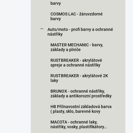
barvy
COSMOS LAC - žáruvzdorné
barvy
Auto/moto - profi barvy a ochranné
nástřiky
MASTER MECHANIC - barvy,
základy a plniče
RUSTBREAKER - akrylátové
spreje a ochranné nástřiky
RUSTBREAKER - akrylátové 2K
laky
BRUNOX - ochranné nástřiky,
základy a antikorozní prostředky
HB Přilnavostní základová barva
( plasty, sklo, barevné kovy
MACOTA - ochranné laky,
nástřiky, vosky, plastifikátory…