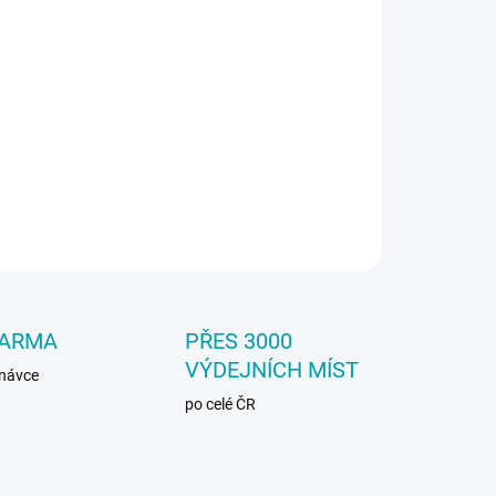
:
−
+
Přidat do košíku
etická kůže extra - 53x43 cm
ILNÍ INFORMACE
ZEPTAT SE
DARMA
PŘES 3000
VÝDEJNÍCH MÍST
dnávce
po celé ČR