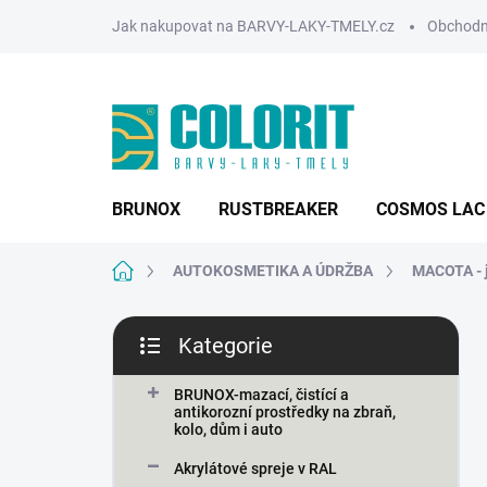
Přejít
Jak nakupovat na BARVY-LAKY-TMELY.cz
Obchodn
na
obsah
BRUNOX
RUSTBREAKER
COSMOS LAC
Domů
AUTOKOSMETIKA A ÚDRŽBA
MACOTA - j
P
Kategorie
o
Přeskočit
s
kategorie
t
BRUNOX-mazací, čistící a
antikorozní prostředky na zbraň,
r
kolo, dům i auto
a
n
Akrylátové spreje v RAL