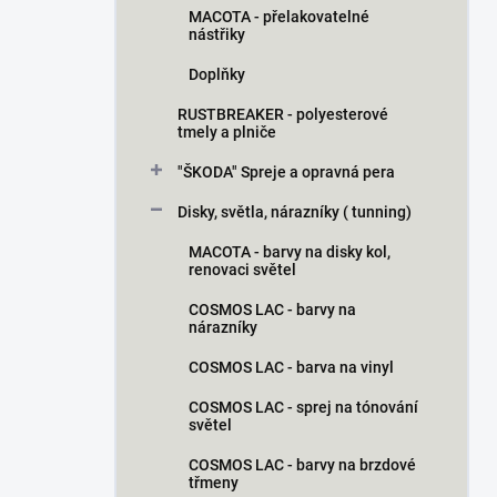
MACOTA - přelakovatelné
nástřiky
Doplňky
RUSTBREAKER - polyesterové
tmely a plniče
"ŠKODA" Spreje a opravná pera
Disky, světla, nárazníky ( tunning)
MACOTA - barvy na disky kol,
renovaci světel
COSMOS LAC - barvy na
nárazníky
COSMOS LAC - barva na vinyl
COSMOS LAC - sprej na tónování
světel
COSMOS LAC - barvy na brzdové
třmeny