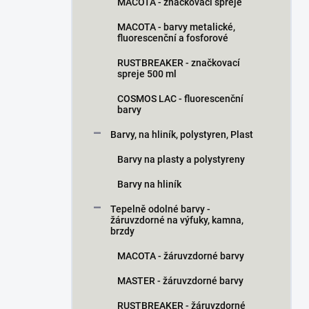
MACOTA - značkovací spreje
MACOTA - barvy metalické,
fluorescenční a fosforové
RUSTBREAKER - značkovací
spreje 500 ml
COSMOS LAC - fluorescenční
barvy
Barvy, na hliník, polystyren, Plast
Barvy na plasty a polystyreny
Barvy na hliník
Tepelně odolné barvy -
žáruvzdorné na výfuky, kamna,
brzdy
MACOTA - žáruvzdorné barvy
MASTER - žáruvzdorné barvy
RUSTBREAKER - žáruvzdorné