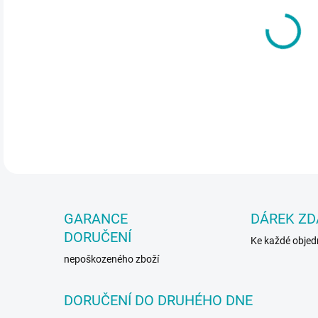
cena
Synt
DETA
GARANCE
DÁREK Z
DORUČENÍ
Ke každé obje
nepoškozeného zboží
DORUČENÍ DO DRUHÉHO DNE