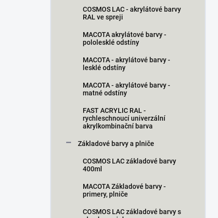
n
COSMOS LAC - akrylátové barvy
í
RAL ve spreji
p
a
MACOTA akrylátové barvy -
pololesklé odstíny
n
e
MACOTA - akrylátové barvy -
l
lesklé odstíny
MACOTA - akrylátové barvy -
matné odstíny
FAST ACRYLIC RAL -
rychleschnoucí univerzální
akrylkombinační barva
Základové barvy a plniče
COSMOS LAC základové barvy
400ml
MACOTA Základové barvy -
primery, plniče
COSMOS LAC základové barvy s