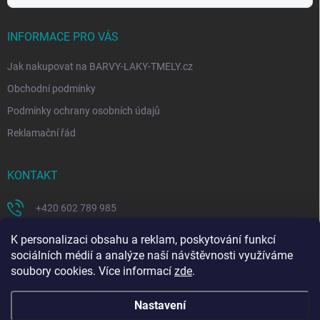
INFORMACE PRO VÁS
Jak nakupovat na BARVY-LAKY-TMELY.cz
Obchodní podmínky
Podmínky ochrany osobních údajů
Reklamační řád
KONTAKT
+420 602 789 985
https://www.facebook.com/coloritcz-1578223908881981/
K personalizaci obsahu a reklam, poskytování funkcí
sociálních médií a analýze naší návštěvnosti využíváme
soubory cookies. Více informací
zde
.
Nastavení