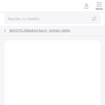
Přejít
na
obsah
Hledat
MACOTA Základové barvy - primery, plniče
Neohodnoceno
Podrobnosti hodnocení
ZNAČKA:
MACOTA