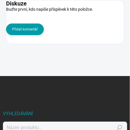
Diskuze
Buďte první, kdo napíše příspěvek k této položce.
Přidat komentář
Z
á
p
a
t
í
VYHLEDÁVÁNÍ
Hledat