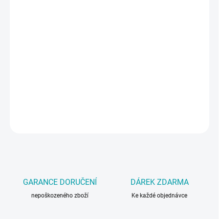
cena:
VARIANTA
−
+
Přidat do košíku
Univerzální základová barva 400 ml
DETAILNÍ INFORMACE
ZEPTAT SE
GARANCE DORUČENÍ
DÁREK ZDARMA
nepoškozeného zboží
Ke každé objednávce