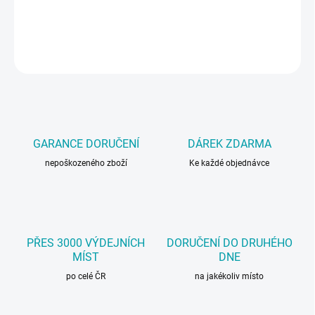
Ošetření gumy a plastu.
DETAILNÍ INFORMACE
ZEPTAT SE
GARANCE DORUČENÍ
DÁREK ZDARMA
nepoškozeného zboží
Ke každé objednávce
PŘES 3000 VÝDEJNÍCH
DORUČENÍ DO DRUHÉHO
MÍST
DNE
po celé ČR
na jakékoliv místo