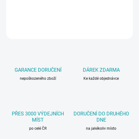
Odstraňuje lehké škrábance, hologramy a povrchové vady v
kombinaci s laky Menzerna Medium Cut.
DETAILNÍ INFORMACE
ZEPTAT SE
GARANCE DORUČENÍ
DÁREK ZDARMA
nepoškozeného zboží
Ke každé objednávce
PŘES 3000 VÝDEJNÍCH
DORUČENÍ DO DRUHÉHO
MÍST
DNE
po celé ČR
na jakékoliv místo