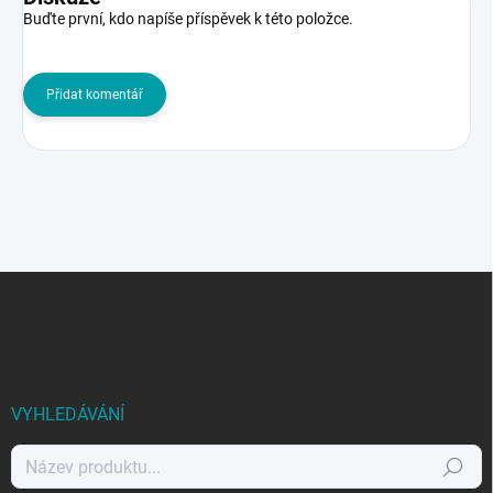
Buďte první, kdo napíše příspěvek k této položce.
Přidat komentář
Z
á
p
a
t
í
VYHLEDÁVÁNÍ
Hledat