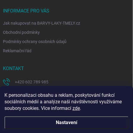
INFORMACE PRO VÁS
Jak nakupovat na BARVY-LAKY-TMELY.cz
Obchodní podmínky
Podmínky ochrany osobních údajů
Reklamační řád
KONTAKT
+420 602 789 985
https://www.facebook.com/coloritcz-1578223908881981/
K personalizaci obsahu a reklam, poskytování funkcí
sociálních médií a analýze naší návštěvnosti využíváme
soubory cookies. Více informací
zde
.
Nastavení