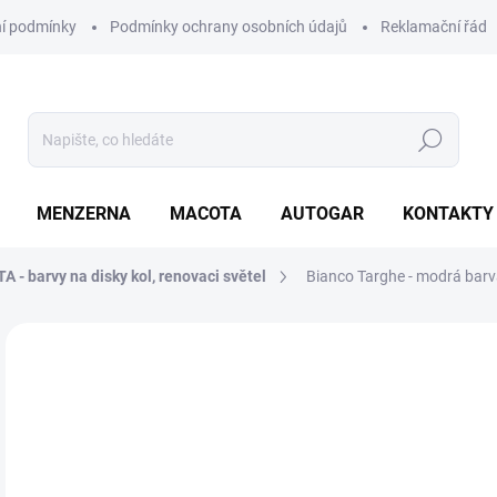
í podmínky
Podmínky ochrany osobních údajů
Reklamační řád
Hledat
MENZERNA
MACOTA
AUTOGAR
KONTAKTY
 - barvy na disky kol, renovaci světel
Bianco Targhe - modrá bar
Neohodnoceno
Podrobnosti hodnocení
ZNAČKA
4
331
Měr
NA