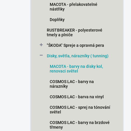
MACOTA - přelakovatelné
nástřiky
Doplňky
RUSTBREAKER - polyesterové
tmely a plniče
"ŠKODA" Spreje a opravná pera
Disky, světla, nárazníky ( tunning)
MACOTA - barvy na disky kol,
renovaci světel
COSMOS LAC - barvy na
nárazníky
COSMOS LAC - barva na vinyl
COSMOS LAC - sprej na tónování
světel
COSMOS LAC - barvy na brzdové
třmeny