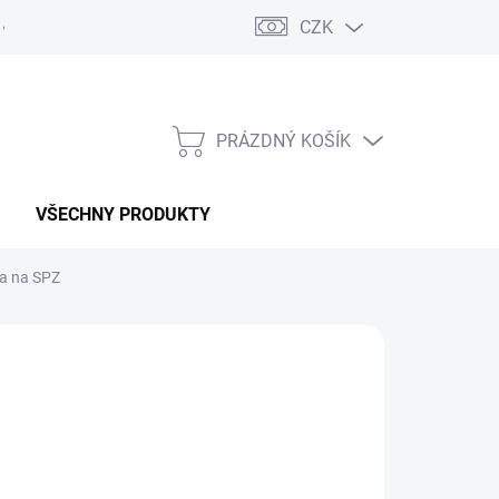
CZK
PRÁZDNÝ KOŠÍK
NÁKUPNÍ
KOŠÍK
VŠECHNY PRODUKTY
va na SPZ
:
MACOTA
01 Kč
 Kč bez DPH
ná
 OBJEDNÁNÍ