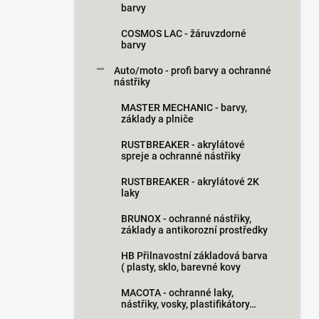
barvy
COSMOS LAC - žáruvzdorné
barvy
Auto/moto - profi barvy a ochranné
nástřiky
MASTER MECHANIC - barvy,
základy a plniče
RUSTBREAKER - akrylátové
spreje a ochranné nástřiky
RUSTBREAKER - akrylátové 2K
laky
BRUNOX - ochranné nástřiky,
základy a antikorozní prostředky
HB Přilnavostní základová barva
( plasty, sklo, barevné kovy
MACOTA - ochranné laky,
nástřiky, vosky, plastifikátory…