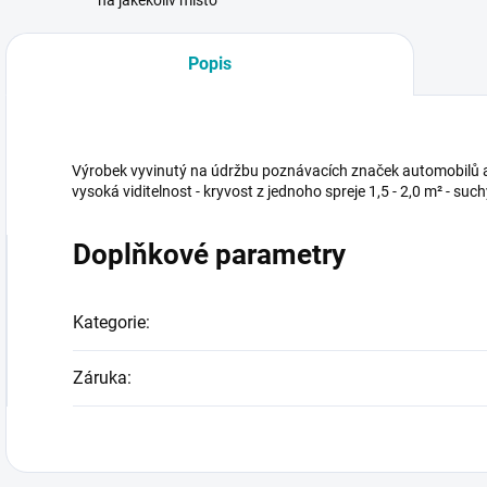
na jakékoliv místo
Popis
Výrobek vyvinutý na údržbu poznávacích značek automobilů a 
vysoká viditelnost - kryvost z jednoho spreje 1,5 - 2,0 m² - suc
Doplňkové parametry
Kategorie
:
Záruka
: