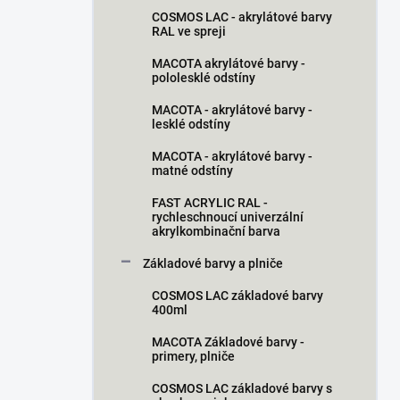
n
COSMOS LAC - akrylátové barvy
í
RAL ve spreji
p
a
MACOTA akrylátové barvy -
pololesklé odstíny
n
e
MACOTA - akrylátové barvy -
l
lesklé odstíny
MACOTA - akrylátové barvy -
matné odstíny
FAST ACRYLIC RAL -
rychleschnoucí univerzální
akrylkombinační barva
Základové barvy a plniče
COSMOS LAC základové barvy
400ml
MACOTA Základové barvy -
primery, plniče
COSMOS LAC základové barvy s