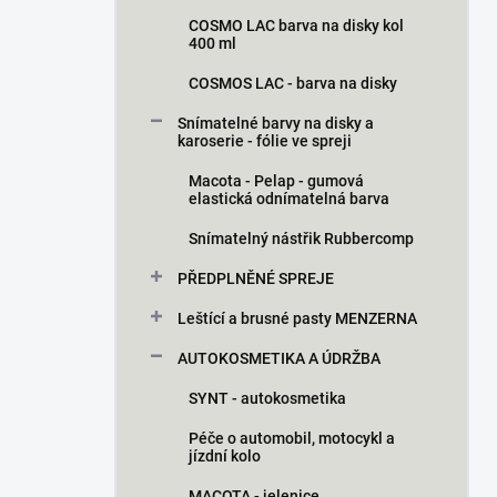
COSMO LAC barva na disky kol
400 ml
COSMOS LAC - barva na disky
Snímatelné barvy na disky a
karoserie - fólie ve spreji
Macota - Pelap - gumová
elastická odnímatelná barva
Snímatelný nástřik Rubbercomp
PŘEDPLNĚNÉ SPREJE
Leštící a brusné pasty MENZERNA
AUTOKOSMETIKA A ÚDRŽBA
SYNT - autokosmetika
Péče o automobil, motocykl a
jízdní kolo
MACOTA - jelenice,