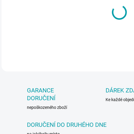
cena
Spr
DETA
GARANCE
DÁREK Z
DORUČENÍ
Ke každé obje
nepoškozeného zboží
DORUČENÍ DO DRUHÉHO DNE