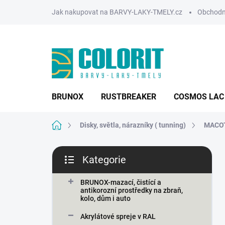
Přejít
Jak nakupovat na BARVY-LAKY-TMELY.cz
Obchodn
na
obsah
BRUNOX
RUSTBREAKER
COSMOS LAC
Domů
Disky, světla, nárazníky ( tunning)
MACOTA
P
Kategorie
o
Přeskočit
s
kategorie
t
BRUNOX-mazací, čistící a
antikorozní prostředky na zbraň,
r
kolo, dům i auto
a
n
Akrylátové spreje v RAL