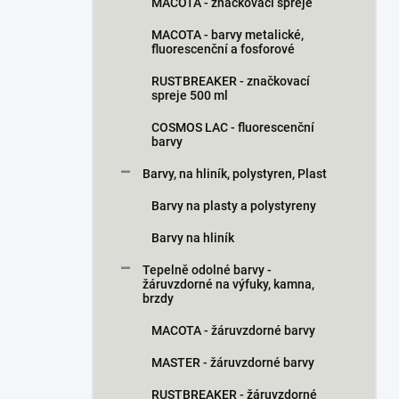
MACOTA - značkovací spreje
MACOTA - barvy metalické,
fluorescenční a fosforové
RUSTBREAKER - značkovací
spreje 500 ml
COSMOS LAC - fluorescenční
barvy
Barvy, na hliník, polystyren, Plast
Barvy na plasty a polystyreny
Barvy na hliník
Tepelně odolné barvy -
žáruvzdorné na výfuky, kamna,
brzdy
MACOTA - žáruvzdorné barvy
MASTER - žáruvzdorné barvy
RUSTBREAKER - žáruvzdorné