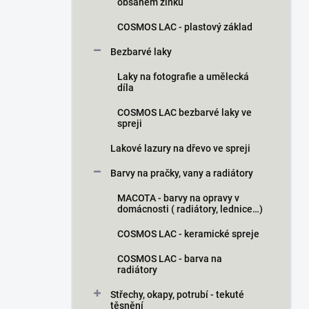
obsahem zinku
COSMOS LAC - plastový základ
Bezbarvé laky
Laky na fotografie a umělecká
díla
COSMOS LAC bezbarvé laky ve
spreji
Lakové lazury na dřevo ve spreji
Barvy na pračky, vany a radiátory
MACOTA - barvy na opravy v
domácnosti ( radiátory, lednice…)
COSMOS LAC - keramické spreje
COSMOS LAC - barva na
radiátory
Střechy, okapy, potrubí - tekuté
těsnění