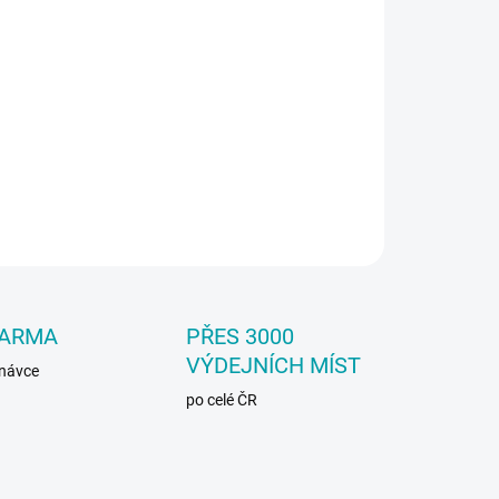
:
−
+
Přidat do košíku
ej na údržbu SPZ, 400 ml - modrý
ILNÍ INFORMACE
ZEPTAT SE
DARMA
PŘES 3000
VÝDEJNÍCH MÍST
dnávce
po celé ČR