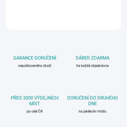
Olej na údržbu zbraní, sprej (rozprašovač) 100 ml.
DETAILNÍ INFORMACE
ZEPTAT SE
GARANCE DORUČENÍ
DÁREK ZDARMA
nepoškozeného zboží
Ke každé objednávce
PŘES 3000 VÝDEJNÍCH
DORUČENÍ DO DRUHÉHO
MÍST
DNE
po celé ČR
na jakékoliv místo