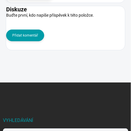
Diskuze
Buďte první, kdo napíše příspěvek k této položce.
Přidat komentář
Z
á
p
a
t
í
VYHLEDÁVÁNÍ