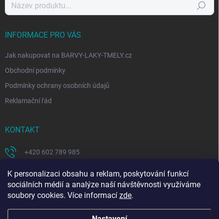
Hledat
INFORMACE PRO VÁS
Jak nakupovat na BARVY-LAKY-TMELY.cz
Obchodní podmínky
Podmínky ochrany osobních údajů
Reklamační řád
KONTAKT
+420 602 789 985
https://www.facebook.com/coloritcz-1578223908881981/
K personalizaci obsahu a reklam, poskytování funkcí
sociálních médií a analýze naší návštěvnosti využíváme
soubory cookies. Více informací
zde
.
Nastavení