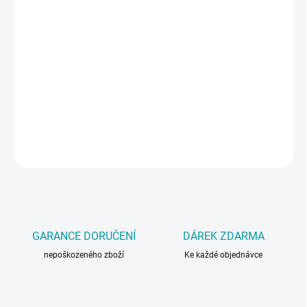
VARIANTA
−
+
Přidat do košíku
Efekt sprej, 400 ml.
DETAILNÍ INFORMACE
ZEPTAT SE
GARANCE DORUČENÍ
DÁREK ZDARMA
nepoškozeného zboží
Ke každé objednávce