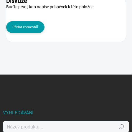
Diskuze
Buďte první, kdo napíše příspěvek k této položce.
Přidat komentář
Z
á
p
a
t
í
VYHLEDÁVÁNÍ
Hledat