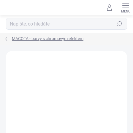
Přejít
na
obsah
Hledat
MACOTA - barvy s chromovým efektem
Neohodnoceno
Podrobnosti hodnocení
ZNAČKA:
MACOTA