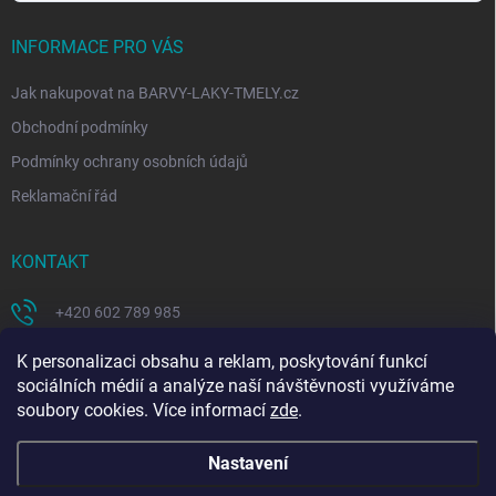
INFORMACE PRO VÁS
Jak nakupovat na BARVY-LAKY-TMELY.cz
Obchodní podmínky
Podmínky ochrany osobních údajů
Reklamační řád
KONTAKT
+420 602 789 985
https://www.facebook.com/coloritcz-1578223908881981/
K personalizaci obsahu a reklam, poskytování funkcí
sociálních médií a analýze naší návštěvnosti využíváme
soubory cookies. Více informací
zde
.
Nastavení