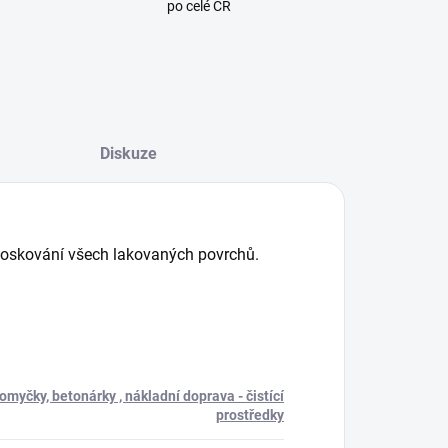
po celé ČR
Diskuze
oskování všech lakovaných povrchů.
myčky, betonárky , nákladní doprava - čistící
prostředky