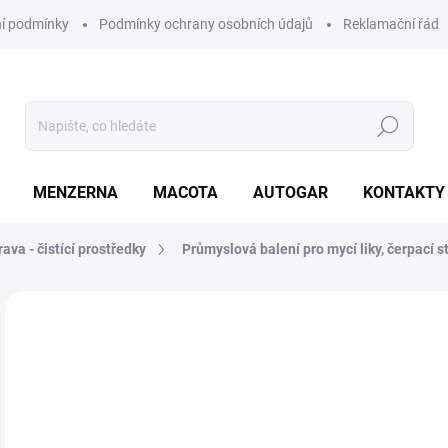
í podmínky
Podmínky ochrany osobních údajů
Reklamační řád
Hledat
MENZERNA
MACOTA
AUTOGAR
KONTAKTY
ava - čistící prostředky
Průmyslová balení pro mycí liky, čerpací s
Neohodnoceno
Podrobnosti hodnocení
ZNAČKA
o
od
Měr
ZVO