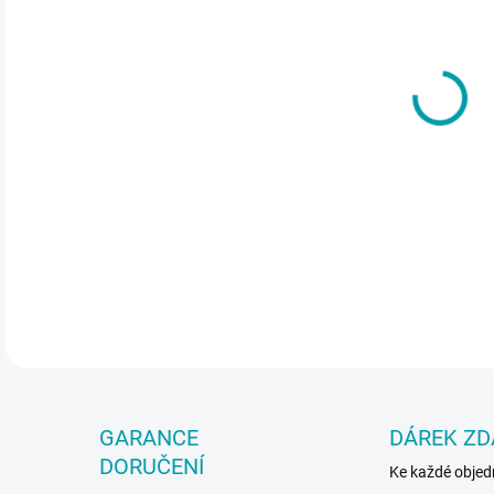
cena
VAR
FLOR
také
DETA
GARANCE
DÁREK Z
DORUČENÍ
Ke každé obje