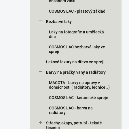
obsahem zinku
COSMOS LAC - plastový základ
Bezbarvé laky
Laky na fotografie a umělecká
díla
COSMOS LAC bezbarvé laky ve
spreji
Lakové lazury na dřevo ve spreji
Barvy na pračky, vany a radiátory
MACOTA - barvy na opravy v
domácnosti ( radiátory, lednice…)
COSMOS LAC - keramické spreje
COSMOS LAC - barva na
radiátory
Střechy, okapy, potrubí - tekuté
těsnění