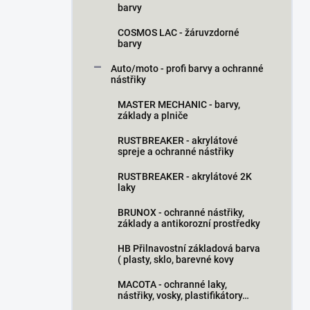
barvy
COSMOS LAC - žáruvzdorné
barvy
Auto/moto - profi barvy a ochranné
nástřiky
MASTER MECHANIC - barvy,
základy a plniče
RUSTBREAKER - akrylátové
spreje a ochranné nástřiky
RUSTBREAKER - akrylátové 2K
laky
BRUNOX - ochranné nástřiky,
základy a antikorozní prostředky
HB Přilnavostní základová barva
( plasty, sklo, barevné kovy
MACOTA - ochranné laky,
nástřiky, vosky, plastifikátory…