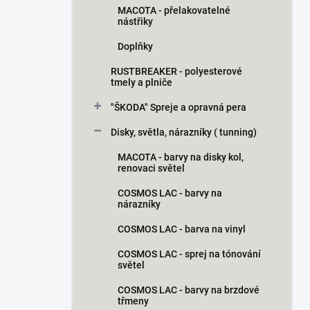
MACOTA - přelakovatelné
nástřiky
Doplňky
RUSTBREAKER - polyesterové
tmely a plniče
"ŠKODA" Spreje a opravná pera
Disky, světla, nárazníky ( tunning)
MACOTA - barvy na disky kol,
renovaci světel
COSMOS LAC - barvy na
nárazníky
COSMOS LAC - barva na vinyl
COSMOS LAC - sprej na tónování
světel
COSMOS LAC - barvy na brzdové
třmeny