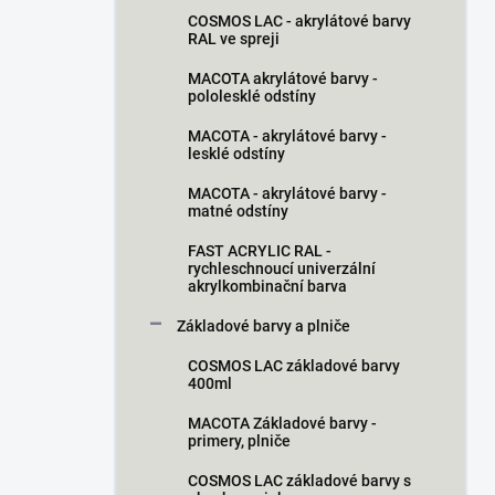
n
COSMOS LAC - akrylátové barvy
í
RAL ve spreji
p
a
MACOTA akrylátové barvy -
pololesklé odstíny
n
e
MACOTA - akrylátové barvy -
l
lesklé odstíny
MACOTA - akrylátové barvy -
matné odstíny
FAST ACRYLIC RAL -
rychleschnoucí univerzální
akrylkombinační barva
Základové barvy a plniče
COSMOS LAC základové barvy
400ml
MACOTA Základové barvy -
primery, plniče
COSMOS LAC základové barvy s