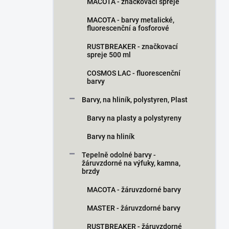
MACOTA - značkovací spreje
MACOTA - barvy metalické,
fluorescenční a fosforové
RUSTBREAKER - značkovací
spreje 500 ml
COSMOS LAC - fluorescenční
barvy
Barvy, na hliník, polystyren, Plast
Barvy na plasty a polystyreny
Barvy na hliník
Tepelně odolné barvy -
žáruvzdorné na výfuky, kamna,
brzdy
MACOTA - žáruvzdorné barvy
MASTER - žáruvzdorné barvy
RUSTBREAKER - žáruvzdorné