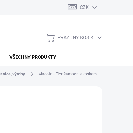
CZK
PRÁZDNÝ KOŠÍK
NÁKUPNÍ
KOŠÍK
VŠECHNY PRODUKTY
tanice, výroby…
Macota - Flor šampon s voskem
:
MACOTA
d
906 Kč
749 Kč
bez DPH
ná
LTE VARIANTU