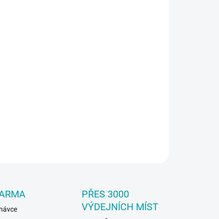
:
IANTA
−
+
Přidat do košíku
 šampon s voskem, balení 5 kg a 25 kg kanystr, dostupný
 v 750 ml láhvi (
/vyhledavani/?string=22141
)
ILNÍ INFORMACE
ZEPTAT SE
DARMA
PŘES 3000
VÝDEJNÍCH MÍST
dnávce