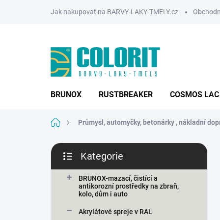
Přejít
Jak nakupovat na BARVY-LAKY-TMELY.cz
Obchodn
na
obsah
BRUNOX
RUSTBREAKER
COSMOS LAC
Domů
Průmysl, automyčky, betonárky , nákladní dopr
P
Kategorie
o
Přeskočit
s
kategorie
t
BRUNOX-mazací, čistící a
antikorozní prostředky na zbraň,
r
kolo, dům i auto
a
n
Akrylátové spreje v RAL