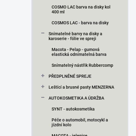
COSMO LAC barva na disky kol
400 ml
COSMOS LAC - barva na disky
Snímatelné barvy na disky a
karoserie - fólie ve spreji
Macota - Pelap - gumová
elastická odnímatelná barva
Snímatelný nástřik Rubbercomp
PŘEDPLNĚNÉ SPREJE
Leštící a brusné pasty MENZERNA
AUTOKOSMETIKA A ÚDRŽBA
SYNT - autokosmetika
Péče o automobil, motocykl a
jízdní kolo
MACOTA - jelenice,