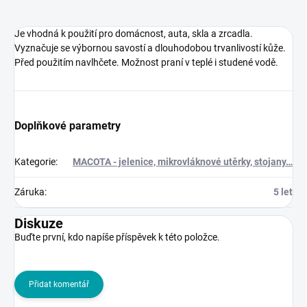
Je vhodná k použití pro domácnost, auta, skla a zrcadla.
Vyznačuje se výbornou savostí a dlouhodobou trvanlivostí kůže.
Před použitím navlhčete. Možnost praní v teplé i studené vodě.
Doplňkové parametry
Kategorie
:
MACOTA - jelenice, mikrovláknové utěrky, stojany…
Záruka
:
5 let
Diskuze
Buďte první, kdo napíše příspěvek k této položce.
Přidat komentář