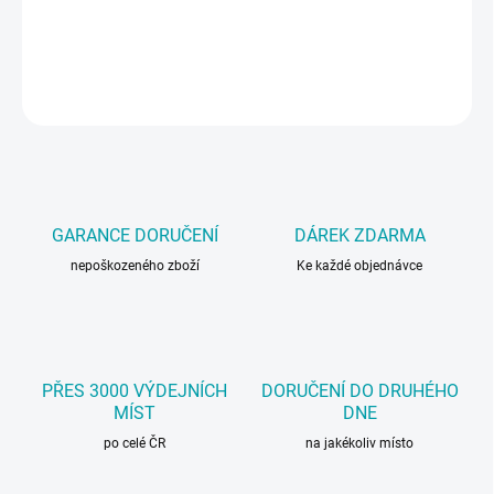
Syntetická) kůže k použití pro domácnost, auta, skla a zrcadla.
DETAILNÍ INFORMACE
ZEPTAT SE
GARANCE DORUČENÍ
DÁREK ZDARMA
nepoškozeného zboží
Ke každé objednávce
PŘES 3000 VÝDEJNÍCH
DORUČENÍ DO DRUHÉHO
MÍST
DNE
po celé ČR
na jakékoliv místo